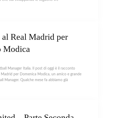
 al Real Madrid per
 Modica
tball Manager Italia. Il post di oggi è il racconto
eal Madrid per Domenica Modica, un amico e grande
all Manager. Qualche mese fa abbiamo già
nited – Parte Seconda