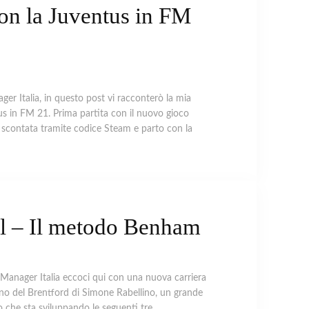
con la Juventus in FM
ger Italia, in questo post vi racconterò la mia
us in FM 21. Prima partita con il nuovo gioco
 scontata tramite codice Steam e parto con la
l – Il metodo Benham
ll Manager Italia eccoci qui con una nuova carriera
rno del Brentford di Simone Rabellino, un grande
 che sta sviluppando le seguenti tre