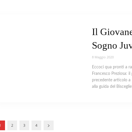
Il Giovane
Sogno Juv
8 Maggio 2020
Eccoci qua pronti a rac
Francesco Preziosa: il
precedente articolo a 
alla guida del Biscegli
1
2
3
4