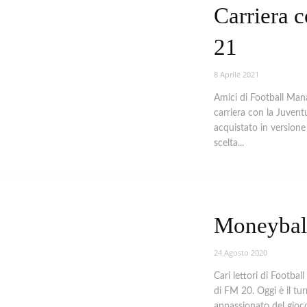
Carriera 
21
8 Aprile 2021
Amici di Football Mana
carriera con la Juvent
acquistato in versione
scelta...
Moneybal
24 Agosto 2020
Cari lettori di Footba
di FM 20. Oggi è il tu
appassionato del gioco