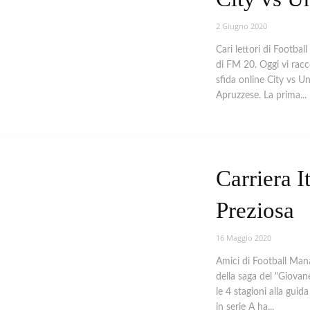
2 Giugno 2020
Cari lettori di Footba
di FM 20. Oggi vi racc
sfida online City vs U
Apruzzese. La prima...
Carriera I
Preziosa
16 Maggio 2020
Amici di Football Mana
della saga del "Giova
le 4 stagioni alla gui
in serie A ha...