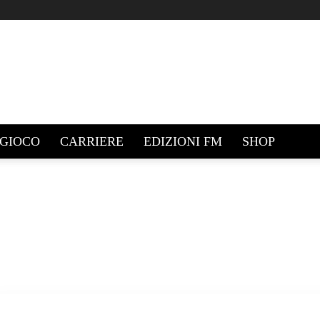
GIOCO
CARRIERE
EDIZIONI FM
SHOP
IOCO
NOVITÀ
RISORSE UTILI
SFIDE
STORIE
TATTICHE