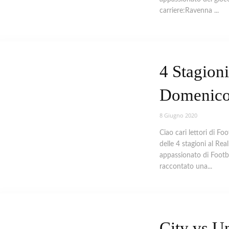
carriere:Ravenna ...
4 Stagioni
Domenico
8 Giugno 2020
Ciao cari lettori di Foo
delle 4 stagioni al R
appassionato di Footb
raccontato una...
City vs U