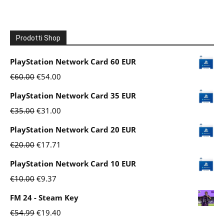
Prodotti Shop
PlayStation Network Card 60 EUR
Il
Il
€
60.00
€
54.00
prezzo
prezzo
PlayStation Network Card 35 EUR
originale
attuale
Il
Il
€
35.00
€
31.00
era:
è:
prezzo
prezzo
PlayStation Network Card 20 EUR
€60.00.
€54.00.
originale
attuale
Il
Il
€
20.00
€
17.71
era:
è:
prezzo
prezzo
PlayStation Network Card 10 EUR
€35.00.
€31.00.
originale
attuale
Il
Il
€
10.00
€
9.37
era:
è:
prezzo
prezzo
FM 24 - Steam Key
€20.00.
€17.71.
originale
attuale
Il
Il
€
54.99
€
19.40
era:
è: