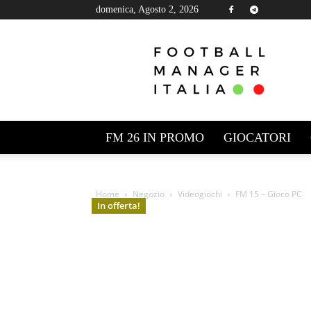
domenica, Agosto 2, 2026
Football
Manager
Italia
FM 26 IN PROMO
GIOCATORI
Home
Negozio
Videogiochi
FM 15 – Gioco PC
In offerta!