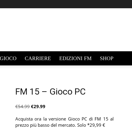
GIOCO
CARRIERE
EDIZIONI FM
SHOP
FM 15 – Gioco PC
Il
Il
€
54.99
€
29.99
prezzo
prezzo
originale
attuale
Acquista ora la versione Gioco PC di FM 15 al
era:
è:
prezzo più basso del mercato. Solo *29,99 €
€54.99.
€29.99.