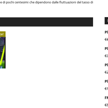
ine di pochi centesimi che dipendono dalle fluttuazioni del tasso di
P
ta!
€
P
€
P
€
P
€
F
€