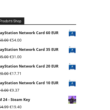
Prodotti Shop
layStation Network Card 60 EUR
Il
Il
60.00
€
54.00
prezzo
prezzo
layStation Network Card 35 EUR
originale
attuale
Il
Il
35.00
€
31.00
era:
è:
prezzo
prezzo
layStation Network Card 20 EUR
€60.00.
€54.00.
originale
attuale
Il
Il
20.00
€
17.71
era:
è:
prezzo
prezzo
layStation Network Card 10 EUR
€35.00.
€31.00.
originale
attuale
Il
Il
10.00
€
9.37
era:
è:
prezzo
prezzo
M 24 - Steam Key
€20.00.
€17.71.
originale
attuale
Il
Il
54.99
€
19.40