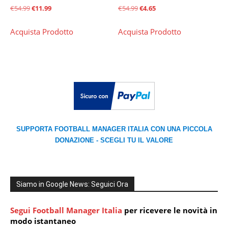
Il
Il
Il
Il
€
54.99
€
11.99
€
54.99
€
4.65
prezzo
prezzo
prezzo
prezzo
Acquista Prodotto
Acquista Prodotto
originale
attuale
originale
attuale
era:
è:
era:
è:
€54.99.
€11.99.
€54.99.
€4.65.
SUPPORTA FOOTBALL MANAGER ITALIA CON UNA PICCOLA
DONAZIONE - SCEGLI TU IL VALORE
Siamo in Google News: Seguici Ora
Segui Football Manager Italia
per ricevere le novità in
modo istantaneo