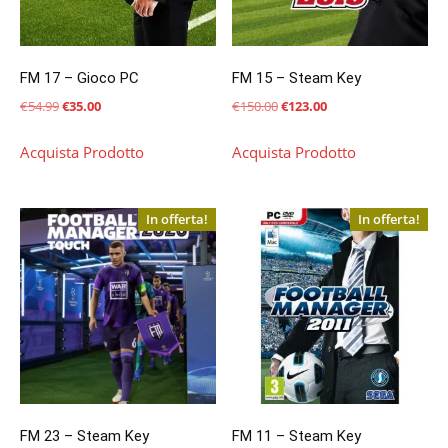
FM 17 – Gioco PC
FM 15 – Steam Key
Il
Il
Il
Il
€
54.99
€
35.00
€
150.00
€
123.00
prezzo
prezzo
prezzo
prezzo
Acquista Prodotto
Acquista Prodotto
originale
attuale
originale
attuale
era:
è:
era:
è:
€54.99.
€35.00.
€150.00.
€123.00.
In offerta!
In offerta!
FM 23 – Steam Key
FM 11 – Steam Key