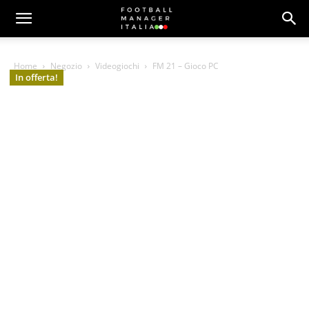
Home
Negozio
Videogiochi
FM 21 – Gioco PC
In offerta!