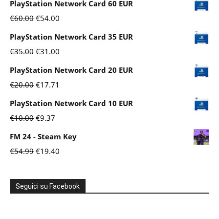
PlayStation Network Card 60 EUR
Il
Il
€
60.00
€
54.00
prezzo
prezzo
PlayStation Network Card 35 EUR
originale
attuale
Il
Il
€
35.00
€
31.00
era:
è:
prezzo
prezzo
PlayStation Network Card 20 EUR
€60.00.
€54.00.
originale
attuale
Il
Il
€
20.00
€
17.71
era:
è:
prezzo
prezzo
PlayStation Network Card 10 EUR
€35.00.
€31.00.
originale
attuale
Il
Il
€
10.00
€
9.37
era:
è:
prezzo
prezzo
FM 24 - Steam Key
€20.00.
€17.71.
originale
attuale
Il
Il
€
54.99
€
19.40
era:
è:
prezzo
prezzo
€10.00.
€9.37.
originale
attuale
Seguici su Facebook
era:
è:
€54.99.
€19.40.