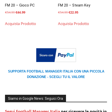
FM 20 – Gioco PC
FM 20 – Steam Key
Il
Il
Il
Il
€
54.99
€
44.99
€
54.99
€
22.95
prezzo
prezzo
prezzo
prezzo
Acquista Prodotto
Acquista Prodotto
originale
attuale
originale
attuale
era:
è:
era:
è:
€54.99.
€44.99.
€54.99.
€22.95.
SUPPORTA FOOTBALL MANAGER ITALIA CON UNA PICCOLA
DONAZIONE - SCEGLI TU IL VALORE
Siamo in Google News: Seguici Ora
Segui Football Manager Italia
per ricevere le novità in