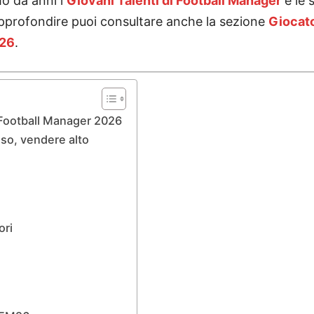
o da anni i
Giovani Talenti di Football Manager
e le 
 approfondire puoi consultare anche la sezione
Giocato
026
.
 Football Manager 2026
sso, vendere alto
ori