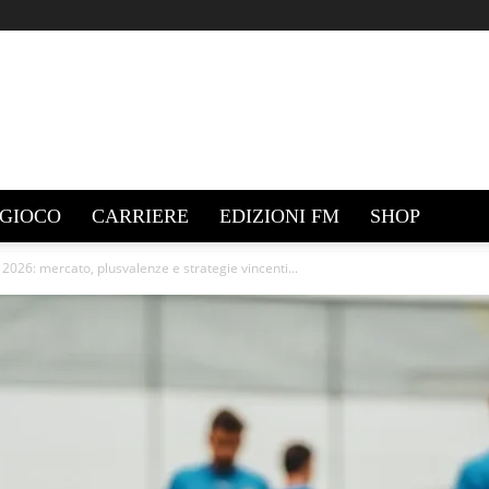
GIOCO
CARRIERE
EDIZIONI FM
SHOP
2026: mercato, plusvalenze e strategie vincenti...