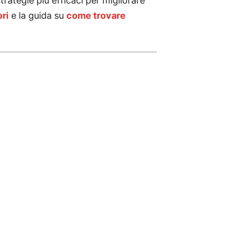
strategie più efficaci per migliorare
ri
e la guida su
come trovare