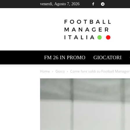
venerdì, Agosto 7, 2026
Football
Manager
Italia
FM 26 IN PROMO
GIOCATORI
Home
Gioco
Come fare soldi su Football Manager 